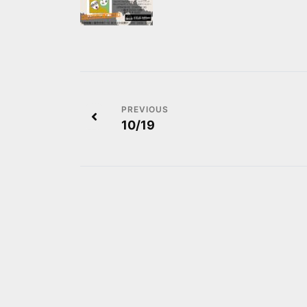
投
10/19
稿
ナ
ビ
ゲ
ー
シ
ョ