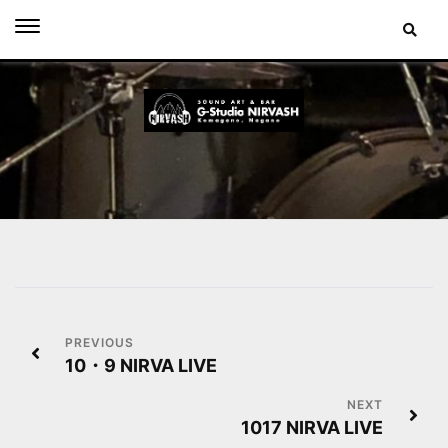
Skip
to
content
投
10・9 NIRVA LIVE
稿
ナ
1017 NIRVA LIVE