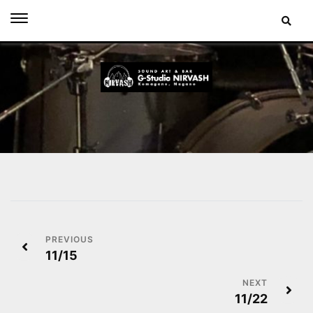
Skip
to
content
投
11/15
稿
ナ
11/22