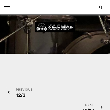
Skip
to
content
投
12/3
稿