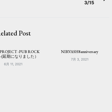
3/15
elated Post
 PROJECT -PUB ROCK
NIRVASH8anniversary
R-(延期になりました）
7月 3, 2021
6月 11, 2021