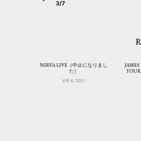
3/7
稿
ナ
ビ
R
ゲ
ー
NIRVA LIVE（中止になりまし
JAMES
シ
た）
TOU
ョ
6月 6, 2021
ン