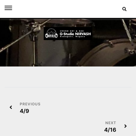
Skip
to
content
投
4/9
稿
ナ
4/16