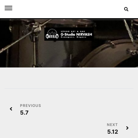
Skip
to
content
投
5.7
稿
ナ
5.12