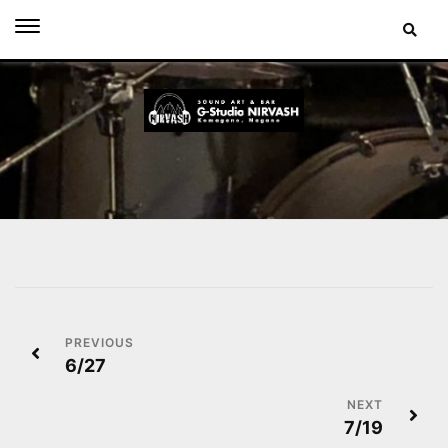
Skip
to
content
投
6/27
稿
ナ
7/19