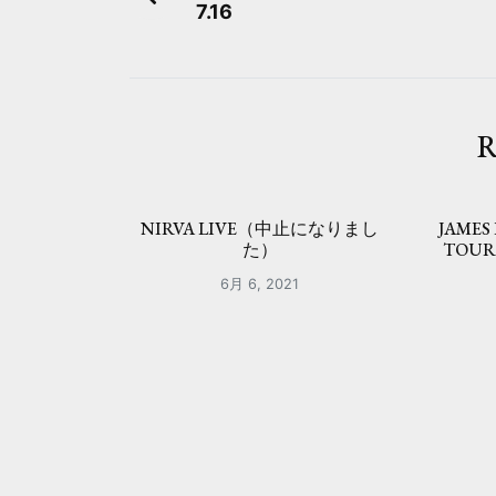
7.16
稿
ナ
ビ
R
ゲ
ー
NIRVA LIVE（中止になりまし
JAMES
シ
た）
TOU
ョ
6月 6, 2021
ン