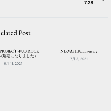
7.28
elated Post
 PROJECT -PUB ROCK
NIRVASH8anniversary
R-(延期になりました）
7月 3, 2021
6月 11, 2021