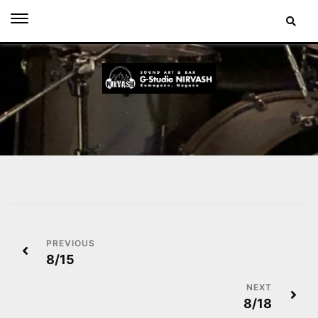
Skip
to
content
投
8/15
稿
ナ
8/18