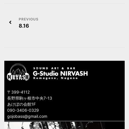
投
8.16
稿
ナ
ビ
ゲ
ー
シ
〒399-4112
ョ
長野県駒ヶ根市中央7-13
あけぼの会館1F
ン
090-3406-0329
gojobass@gmail.com