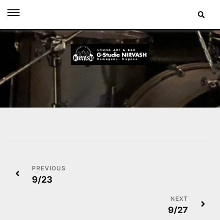
Skip
to
content
投
9/23
稿
ナ
9/27