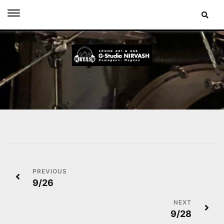
Skip
to
content
投
9/26
稿
ナ
9/28