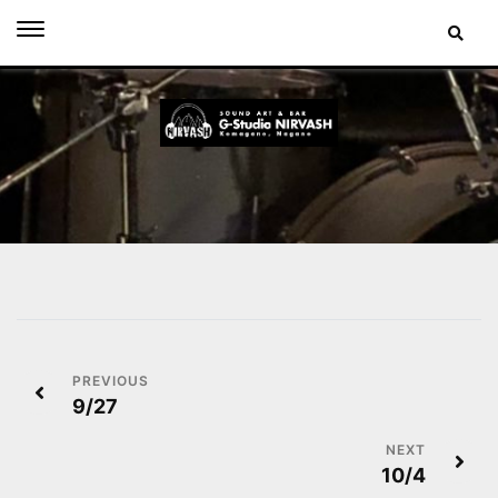
Skip
to
content
投
9/27
稿
ナ
10/4