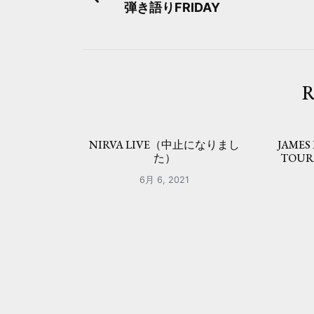
弾き語りFRIDAY
稿
ナ
ビ
R
ゲ
ー
NIRVA LIVE（中止になりまし
JAMES
シ
た）
TOU
ョ
6月 6, 2021
ン