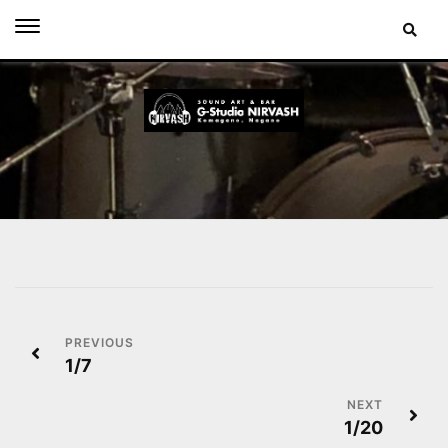
Skip
to
content
投
1/7
稿
ナ
1/20