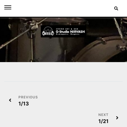
Skip
to
content
投
1/13
稿
ナ
1/21